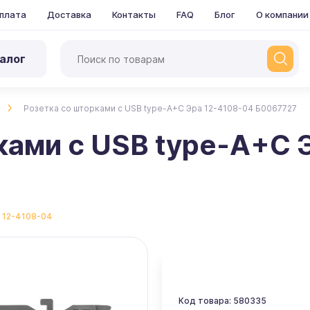
плата
Доставка
Контакты
FAQ
Блог
О компании
алог
Розетка со шторками с USB type-A+C Эра 12-4108-04 Б0067727
ками с USB type-A+C 
:
12-4108-04
Код товара: 580335