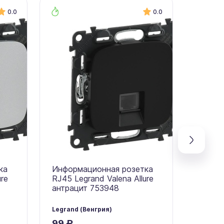
0.0
0.0
ка
Информационная розетка
Инфор
ure
RJ45 Legrand Valena Allure
RJ45 L
антрацит 753948
антра
Legrand (Венгрия)
Legrand
99 ₽
99 ₽