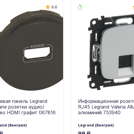
0.0
евая панель Legrand
Информационная розет
iane розетки аудио/
RJ45 Legrand Valena All
ео HDMI графит 067816
алюминий 753940
and (Венгрия)
Legrand (Венгрия)
₽
99 ₽