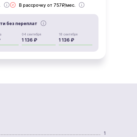
.
В рассрочку от 757₽/мес.
сти без переплат
а
04 сентября
18 сентября
₽
1 136 ₽
1 136 ₽
1