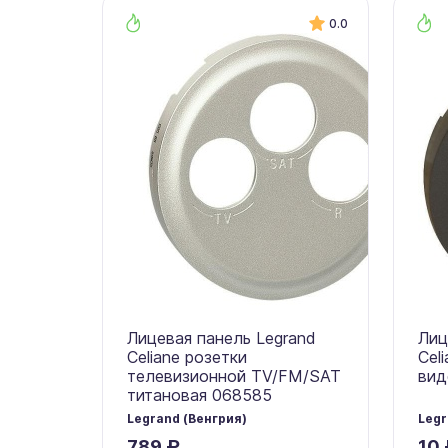
0.0
Лицевая панель Legrand
Лиц
Celiane розетки
Cel
телевизионной TV/FM/SAT
вид
титановая 068585
Legrand (Венгрия)
Legr
789 ₽
10 