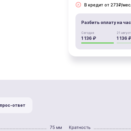
В кредит от 273₽/мес
Разбить оплату на ча
Сегодня
21 август
1 136 ₽
1 136 
прос-ответ
75 мм
Кратность