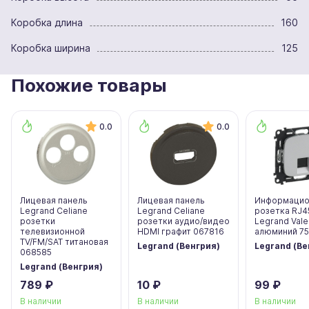
Коробка длина
160
Коробка ширина
125
Похожие товары
0.0
0.0
Лицевая панель
Лицевая панель
Информацио
Legrand Celiane
Legrand Celiane
розетка RJ4
розетки
розетки аудио/видео
Legrand Vale
телевизионной
HDMI графит 067816
алюминий 7
TV/FM/SAT титановая
Legrand (Венгрия)
Legrand (Ве
068585
Legrand (Венгрия)
789 ₽
10 ₽
99 ₽
В наличии
В наличии
В наличии