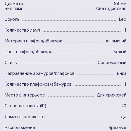
Диаметр
98 мм
Вид ламп
Светодиодная
Цоколь
Led
Количество ламп
1
Материал плафона/абажура
Алюминий
Цвет плафона/абажура
Белый
Стиль
Современный
Направление абажуров/плафонов
Вниз
Количество плафонов/абажуров
1
Место в интерьере
Для прихожей
Степень защиты (IP)
20
Лампы в комплекте
Да
Расположение
Врезные