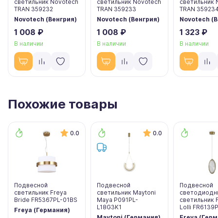
светильник Novotech
светильник Novotech
светильник 
TRAN 359232
TRAN 359233
TRAN 35923
Novotech (Венгрия)
Novotech (Венгрия)
Novotech (В
1 008 ₽
1 008 ₽
1 323 ₽
В наличии
В наличии
В наличии
Похожие товары
0.0
0.0
Подвесной
Подвесной
Подвесной
светильник Freya
светильник Maytoni
светодиодн
Bride FR5367PL-01BS
Maya P091PL-
светильник 
L18G3K1
Lolli FR6139
Freya (Германия)
Maytoni (Германия)
Freya (Гер