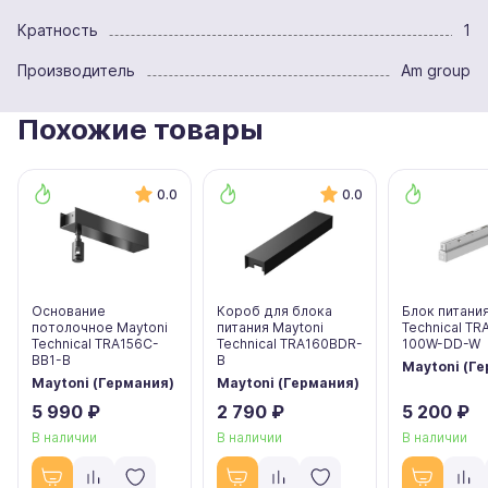
Кратность
1
Производитель
Am group
Похожие товары
0.0
0.0
Основание
Короб для блока
Блок питания
потолочное Maytoni
питания Maytoni
Technical T
Technical TRA156C-
Technical TRA160BDR-
100W-DD-W
BB1-B
B
Maytoni (Г
Maytoni (Германия)
Maytoni (Германия)
5 990 ₽
2 790 ₽
5 200 ₽
В наличии
В наличии
В наличии