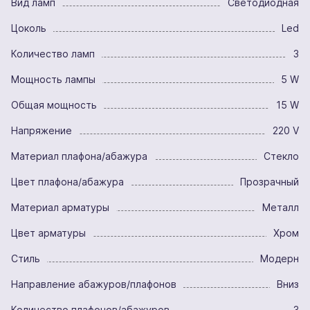
Вид ламп
Светодиодная
Цоколь
Led
Количество ламп
3
Мощность лампы
5 W
Общая мощность
15 W
Напряжение
220 V
Материал плафона/абажура
Стекло
Цвет плафона/абажура
Прозрачный
Материал арматуры
Металл
Цвет арматуры
Хром
Стиль
Модерн
Направление абажуров/плафонов
Вниз
Количество плафонов/абажуров
3