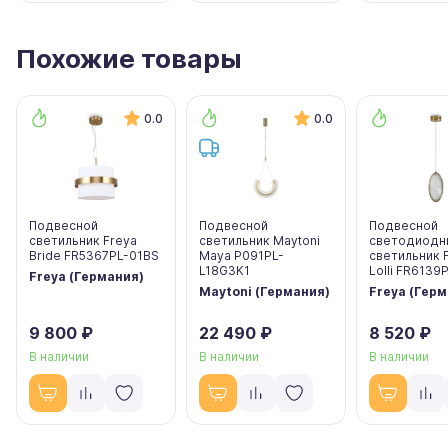
Похожие товары
0.0
0.0
Подвесной
Подвесной
Подвесной
светильник Freya
светильник Maytoni
светодиодн
Bride FR5367PL-01BS
Maya P091PL-
светильник 
L18G3K1
Lolli FR6139
Freya (Германия)
Maytoni (Германия)
Freya (Гер
9 800 ₽
22 490 ₽
8 520 ₽
В наличии
В наличии
В наличии