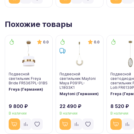
Похожие товары
0.0
0.0
Подвесной
Подвесной
Подвесной
светильник Freya
светильник Maytoni
светодиодн
Bride FR5367PL-01BS
Maya P091PL-
светильник 
L18G3K1
Lolli FR6139
Freya (Германия)
Maytoni (Германия)
Freya (Гер
9 800 ₽
22 490 ₽
8 520 ₽
В наличии
В наличии
В наличии