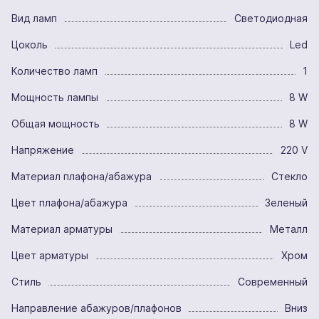
Вид ламп
Светодиодная
Цоколь
Led
Количество ламп
1
Мощность лампы
8 W
Общая мощность
8 W
Напряжение
220 V
Материал плафона/абажура
Стекло
Цвет плафона/абажура
Зеленый
Материал арматуры
Металл
Цвет арматуры
Хром
Стиль
Современный
Направление абажуров/плафонов
Вниз