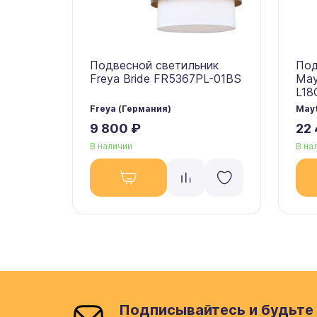
Подвесной светильник
Под
Freya Bride FR5367PL-01BS
May
L18
Freya (Германия)
Mayt
9 800 ₽
22
В наличии
В на
Подписывайтесь и будьте 