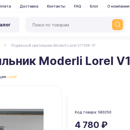
плата
Доставка
Контакты
FAQ
Блог
О компании
алог
Подвесной светильник Moderli Lorel V11168-1P
льник Moderli Lorel V
ция:
Lorel
Код товара: 580250
4 780 ₽