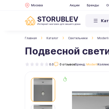
Москва
Акции
Бренды
О
STORUBLEV
Кат
Интернет-магазин для вашего дома
Главная
Каталог
Светильники
Moderli
Подвесной свети
0.0
0 отзывов
Бренд:
Moderli
Коллек