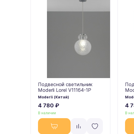
Подвесной светильник
Под
Moderli Lorel V11164-1P
Mod
Moderli (Китай)
Mode
4 780 ₽
4 
В наличии
В на