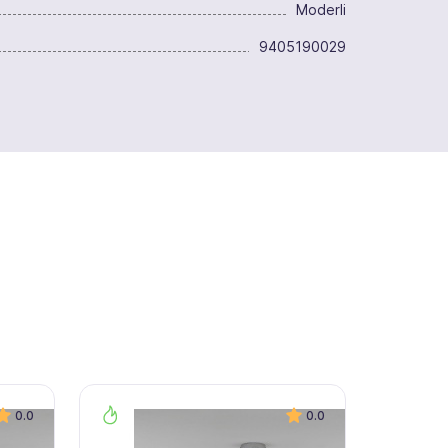
Moderli
9405190029
0.0
0.0