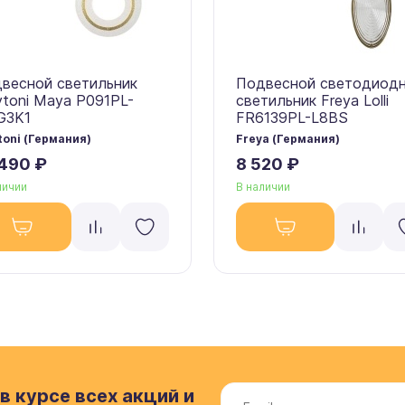
весной светильник
Подвесной светодиод
toni Maya P091PL-
светильник Freya Lolli
G3K1
FR6139PL-L8BS
oni (Германия)
Freya (Германия)
 490 ₽
8 520 ₽
личии
В наличии
в курсе всех акций и