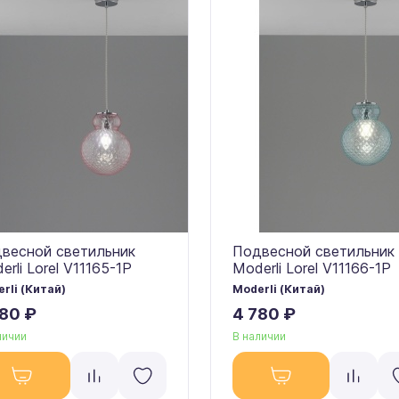
весной светильник
Подвесной светильник
erli Lorel V11165-1P
Moderli Lorel V11166-1P
rli (Китай)
Moderli (Китай)
780 ₽
4 780 ₽
личии
В наличии