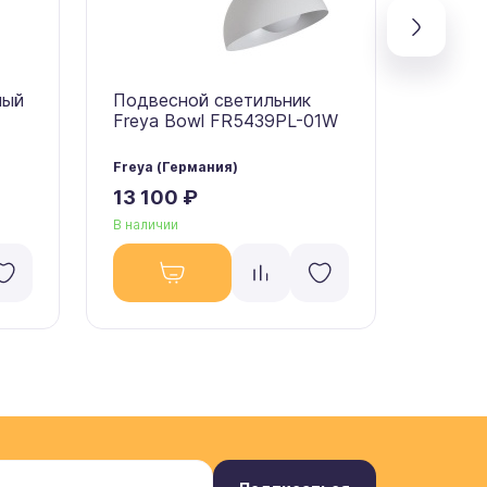
ный
Подвесной светильник
Подве
Freya Bowl FR5439PL-01W
Freya 
Freya (Германия)
Freya (
13 100 ₽
13 10
В наличии
В налич