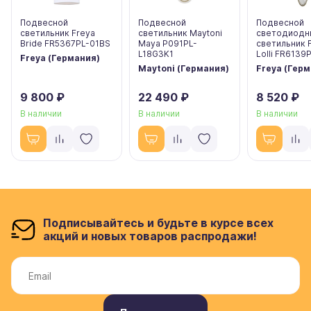
Подвесной
Подвесной
Подвесной
светильник Freya
светильник Maytoni
светодиодн
Bride FR5367PL-01BS
Maya P091PL-
светильник 
L18G3K1
Lolli FR6139
Freya (Германия)
Maytoni (Германия)
Freya (Гер
9 800 ₽
22 490 ₽
8 520 ₽
В наличии
В наличии
В наличии
Подписывайтесь и будьте в курсе всех
акций и новых товаров распродажи!