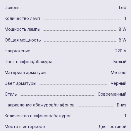
Цоколь
Led
Количество ламп
1
Мощность лампы
8 W
Общая мощность
8 W
Напряжение
220 V
Цвет плафона/абажура
Белый
Материал арматуры
Металл
Цвет арматуры
Черный
Стиль
Современный
Направление абажуров/плафонов
Вниз
Количество плафонов/абажуров
1
Место в интерьере
Для гостиной