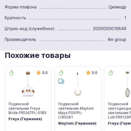
Форма плафона
Цилиндр
Кратность
1
Штрих-код (служебное)
2000000016849
Производитель
Am group
Похожие товары
0.0
0.0
Подвесной
Подвесной
Подвесной
светильник Freya
светильник Maytoni
светодиодн
Bride FR5367PL-01BS
Maya P091PL-
светильник 
L18G3K1
Lolli FR6139
Freya (Германия)
Maytoni (Германия)
Freya (Гер