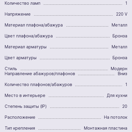
Количество ламп
1
Напряжение
220 V
Материал плафона/абажура
Металл
Цвет плафона/абажура
Бронза
Материал арматуры
Металл
Цвет арматуры
Бронза
Стиль
Модерн
Направление абажуров/плафонов
Вниз
Количество плафонов/абажуров
1
Место в интерьере
Для кухни
Степень защиты (IP)
20
Расположение
На потолок
Тип крепления
Монтажная пластина