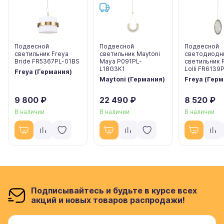
Подвесной
Подвесной
Подвесной
светильник Freya
светильник Maytoni
светодиодн
Bride FR5367PL-01BS
Maya P091PL-
светильник 
L18G3K1
Lolli FR6139
Freya (Германия)
Maytoni (Германия)
Freya (Гер
9 800 ₽
22 490 ₽
8 520 ₽
В наличии
В наличии
В наличии
Подписывайтесь и будьте в курсе всех
акций и новых товаров распродажи!