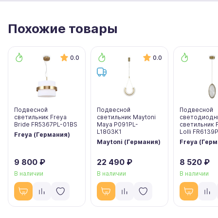
Похожие товары
0.0
0.0
Подвесной
Подвесной
Подвесной
светильник Freya
светильник Maytoni
светодиодн
Bride FR5367PL-01BS
Maya P091PL-
светильник 
L18G3K1
Lolli FR6139
Freya (Германия)
Maytoni (Германия)
Freya (Гер
9 800 ₽
22 490 ₽
8 520 ₽
В наличии
В наличии
В наличии