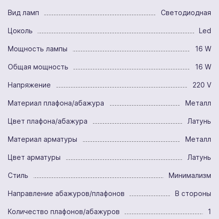
Вид ламп
Светодиодная
Цоколь
Led
Мощность лампы
16 W
Общая мощность
16 W
Напряжение
220 V
Материал плафона/абажура
Металл
Цвет плафона/абажура
Латунь
Материал арматуры
Металл
Цвет арматуры
Латунь
Стиль
Минимализм
Направление абажуров/плафонов
В стороны
Количество плафонов/абажуров
1