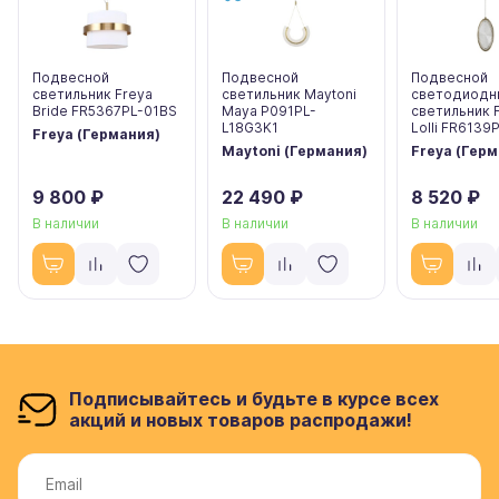
Подвесной
Подвесной
Подвесной
светильник Freya
светильник Maytoni
светодиодн
Bride FR5367PL-01BS
Maya P091PL-
светильник 
L18G3K1
Lolli FR6139
Freya (Германия)
Maytoni (Германия)
Freya (Гер
9 800 ₽
22 490 ₽
8 520 ₽
В наличии
В наличии
В наличии
Подписывайтесь и будьте в курсе всех
акций и новых товаров распродажи!