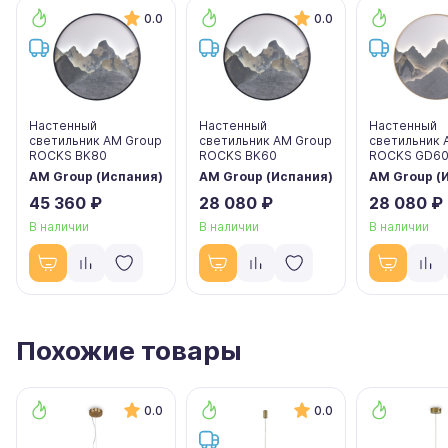
0.0
0.0
Настенный
Настенный
Настенный
светильник AM Group
светильник AM Group
светильник 
ROCKS BK80
ROCKS BK60
ROCKS GD6
AM Group (Испания)
AM Group (Испания)
AM Group (
45 360 ₽
28 080 ₽
28 080 ₽
В наличии
В наличии
В наличии
Похожие товары
0.0
0.0