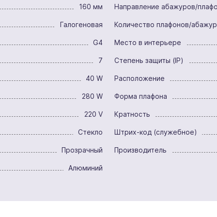
160 мм
Направление абажуров/плаф
Галогеновая
Количество плафонов/абажу
G4
Место в интерьере
7
Степень защиты (IP)
40 W
Расположение
280 W
Форма плафона
220 V
Кратность
Стекло
Штрих-код (служебное)
Прозрачный
Производитель
Алюминий