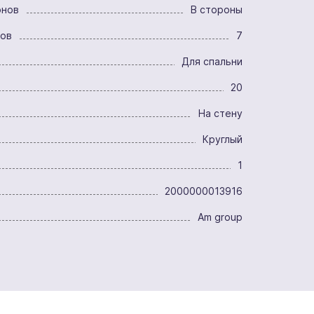
онов
В стороны
ров
7
Для спальни
20
На стену
Круглый
1
2000000013916
Am group