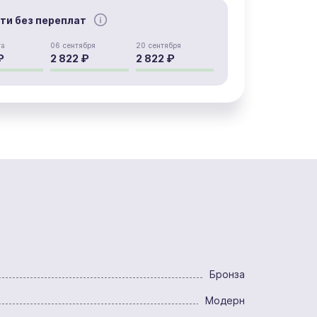
сти без переплат
та
06 сентября
20 сентября
₽
2 822 ₽
2 822 ₽
Бронза
Модерн