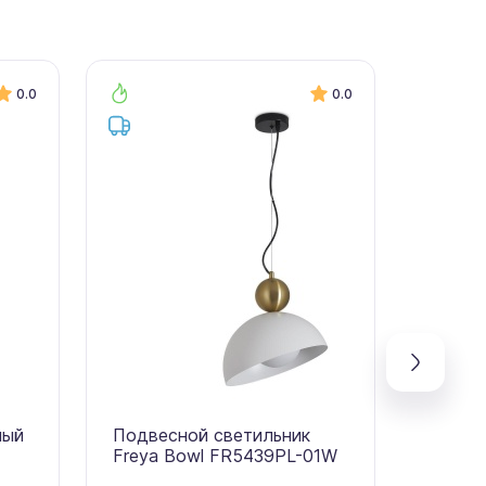
0.0
0.0
ный
Подвесной светильник
Подве
Freya Bowl FR5439PL-01W
Freya 