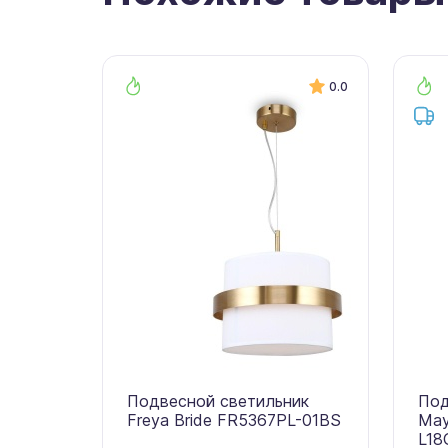
0.0
Подвесной светильник
Под
Freya Bride FR5367PL-01BS
May
L18