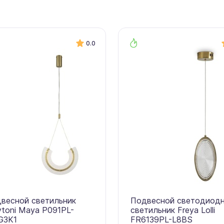
0.0
весной светильник
Подвесной светодиод
toni Maya P091PL-
светильник Freya Lolli
G3K1
FR6139PL-L8BS