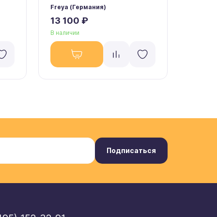
Freya (Германия)
Freya (
13 100 ₽
13 10
В наличии
В налич
Подписаться