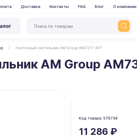
плата
Доставка
Контакты
FAQ
Блог
О компании
алог
up
Настенный светильник AM Group AM7317-AP7
ильник AM Group AM7
Код товара: 579736
11 286 ₽