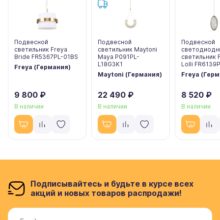
Подвесной
Подвесной
Подвесной
светильник Freya
светильник Maytoni
светодиодн
Bride FR5367PL-01BS
Maya P091PL-
светильник 
L18G3K1
Lolli FR6139
Freya (Германия)
Maytoni (Германия)
Freya (Гер
9 800 ₽
22 490 ₽
8 520 ₽
В наличии
В наличии
В наличии
Подписывайтесь и будьте в курсе всех
акций и новых товаров распродажи!