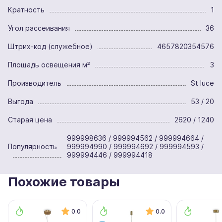
Кратность
1
Угол рассеивания
36
Штрих-код (служебное)
4657820354576
Площадь освещения м²
3
Производитель
St luce
Выгода
53 / 20
Старая цена
2620 / 1240
999998636 / 999994562 / 999994664 /
Популярность
999994990 / 999994692 / 999994593 /
999994446 / 999994418
Похожие товары
0.0
0.0