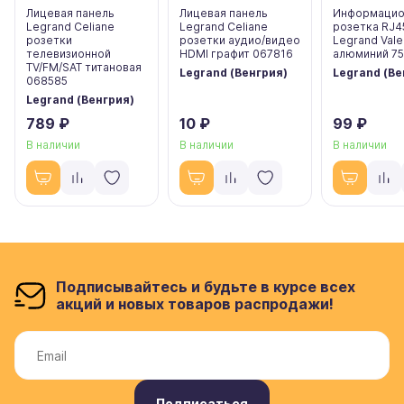
Лицевая панель
Лицевая панель
Информацио
Legrand Celiane
Legrand Celiane
розетка RJ4
розетки
розетки аудио/видео
Legrand Vale
телевизионной
HDMI графит 067816
алюминий 7
TV/FM/SAT титановая
Legrand (Венгрия)
Legrand (Ве
068585
Legrand (Венгрия)
789 ₽
10 ₽
99 ₽
В наличии
В наличии
В наличии
Подписывайтесь и будьте в курсе всех
акций и новых товаров распродажи!
Подписаться