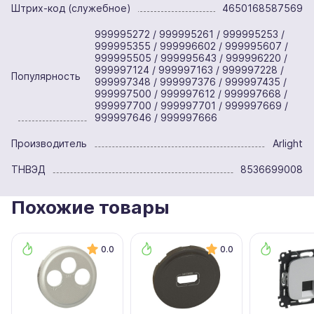
Штрих-код (служебное)
4650168587569
999995272 / 999995261 / 999995253 /
999995355 / 999996602 / 999995607 /
999995505 / 999995643 / 999996220 /
999997124 / 999997163 / 999997228 /
Популярность
999997348 / 999997376 / 999997435 /
999997500 / 999997612 / 999997668 /
999997700 / 999997701 / 999997669 /
999997646 / 999997666
Производитель
Arlight
ТНВЭД
8536699008
Похожие товары
0.0
0.0