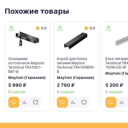
Похожие товары
0.0
0.0
Основание
Короб для блока
Блок питания
потолочное Maytoni
питания Maytoni
Technical T
Technical TRA156C-
Technical TRA160BDR-
100W-DD-W
BB1-B
B
Maytoni (Г
Maytoni (Германия)
Maytoni (Германия)
5 990 ₽
2 790 ₽
5 200 ₽
В наличии
В наличии
В наличии