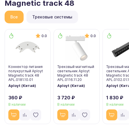
Magnetic track 48
Все
Трековые системы
0.0
0.0
Коннектор питания
Трековый магнитный
Трековый ма
полукруглый Aployt
светильник Aployt
светильник 
Magnetic track 48
Magnetic track 48
Magnetic tra
APL.0181.10.01
APL.0116.11.20
APL.0102.01.
Aployt (Китай)
Aployt (Китай)
Aployt (Кит
360 ₽
3 720 ₽
1 830 ₽
В наличии
В наличии
В наличии