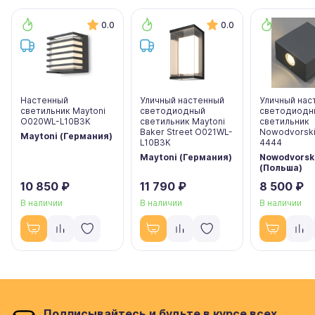
0.0
0.0
Настенный
Уличный настенный
Уличный нас
светильник Maytoni
светодиодный
светодиодн
O020WL-L10B3K
светильник Maytoni
светильник
Baker Street O021WL-
Nowodvorsk
Maytoni (Германия)
L10B3K
4444
Maytoni (Германия)
Nowodvorsk
(Польша)
10 850 ₽
11 790 ₽
8 500 ₽
В наличии
В наличии
В наличии
Подписывайтесь и будьте в курсе всех