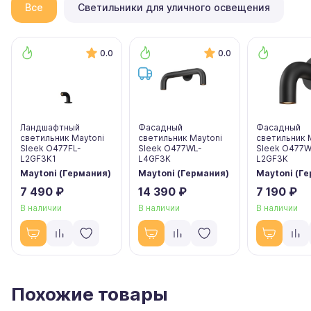
Все
Светильники для уличного освещения
0.0
0.0
Ландшафтный
Фасадный
Фасадный
светильник Maytoni
светильник Maytoni
светильник 
Sleek O477FL-
Sleek O477WL-
Sleek O477W
L2GF3K1
L4GF3K
L2GF3K
Maytoni (Германия)
Maytoni (Германия)
Maytoni (Г
7 490 ₽
14 390 ₽
7 190 ₽
В наличии
В наличии
В наличии
Похожие товары