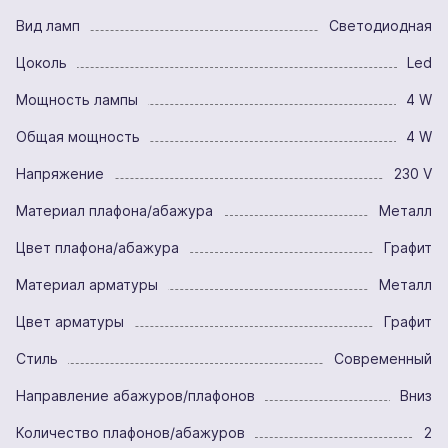
Вид ламп
Светодиодная
Цоколь
Led
Мощность лампы
4 W
Общая мощность
4 W
Напряжение
230 V
Материал плафона/абажура
Металл
Цвет плафона/абажура
Графит
Материал арматуры
Металл
Цвет арматуры
Графит
Стиль
Современный
Направление абажуров/плафонов
Вниз
Количество плафонов/абажуров
2