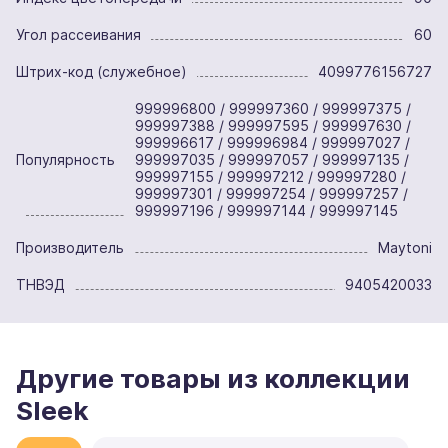
Угол рассеивания
60
Штрих-код (служебное)
4099776156727
999996800 / 999997360 / 999997375 /
999997388 / 999997595 / 999997630 /
999996617 / 999996984 / 999997027 /
Популярность
999997035 / 999997057 / 999997135 /
999997155 / 999997212 / 999997280 /
999997301 / 999997254 / 999997257 /
999997196 / 999997144 / 999997145
Производитель
Maytoni
ТНВЭД
9405420033
Другие товары из коллекции
Sleek