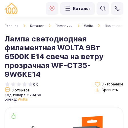
Каталог
Главная
Каталог
Лампочки
Wolta
Лампа свето
Лампа светодиодная
филаментная WOLTA 9Вт
6500K Е14 свеча на ветру
прозрачная WF-CT35-
9W6KE14
0.0
0 отзывов
Код товара: 579460
Бренд:
Wolta