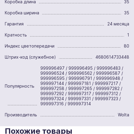
Коробка длина
35
Коробка ширина
35
Гарантия
24 месяца
Кратность
1
Индекс цветопередачи
80
Штрих-код (служебное)
4680614733448
999996497 / 999996495 / 999996483 /
999996524 / 999996562 / 999996587 /
999996595 / 999996791 / 999996948 /
999997144 / 999997181 / 999997217 /
Популярность
999997258 / 999997265 / 999997282 /
999997292 / 999997317 / 999997312 /
999997324 / 999997331 / 999997323 /
999997316 / 999997314
Производитель
Wolta
Похожие товары