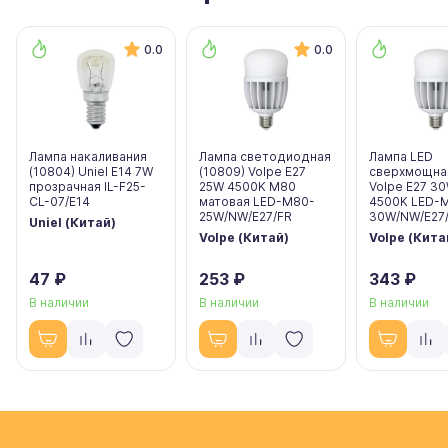
0.0
0.0
Лампа накаливания
Лампа светодиодная
Лампа LED
(10804) Uniel E14 7W
(10809) Volpe E27
сверхмощная
прозрачная IL-F25-
25W 4500K M80
Volpe E27 3
CL-07/E14
матовая LED-M80-
4500K LED-
25W/NW/E27/FR
30W/NW/E27/
Uniel (Китай)
Volpe (Китай)
Volpe (Кита
47 ₽
253 ₽
343 ₽
В наличии
В наличии
В наличии