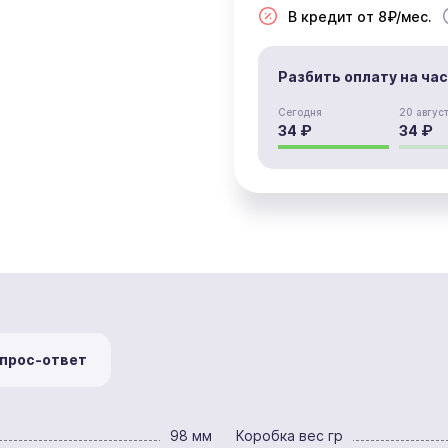
В кредит от 8₽/мес.
Разбить оплату на ча
Сегодня
20 авгус
34 ₽
34 ₽
прос-ответ
98 мм
Коробка вес гр