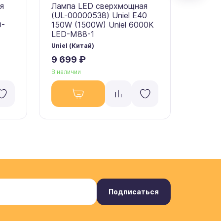
я
Лампа LED сверхмощная
Лампа
(UL-00000538) Uniel E40
(09508
0-
150W (1500W) Uniel 6000K
(1000W
LED-M88-1
M88-
Uniel (Китай)
Uniel (
9 699 ₽
6 908
В наличии
В налич
Подписаться