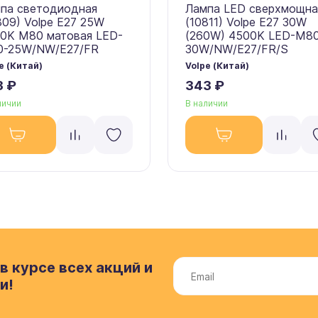
па светодиодная
Лампа LED сверхмощна
809) Volpe E27 25W
(10811) Volpe E27 30W
0K M80 матовая LED-
(260W) 4500K LED-M8
-25W/NW/E27/FR
30W/NW/E27/FR/S
e (Китай)
Volpe (Китай)
3 ₽
343 ₽
личии
В наличии
в курсе всех акций и
и!