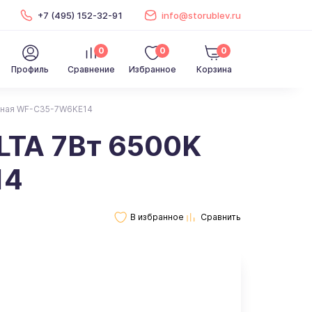
+7 (495) 152-32-91
info@storublev.ru
0
0
0
Профиль
Сравнение
Избранное
Корзина
чная WF-C35-7W6KE14
LTA 7Вт 6500K
14