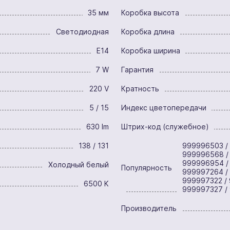
35 мм
Коробка высота
Светодиодная
Коробка длина
E14
Коробка ширина
7 W
Гарантия
220 V
Кратность
5 / 15
Индекс цветопередачи
630 lm
Штрих-код (служебное)
138 / 131
999996503 /
999996568 /
999996954 /
Холодный белый
Популярность
999997264 /
999997322 / 
6500 K
999997327 /
Производитель