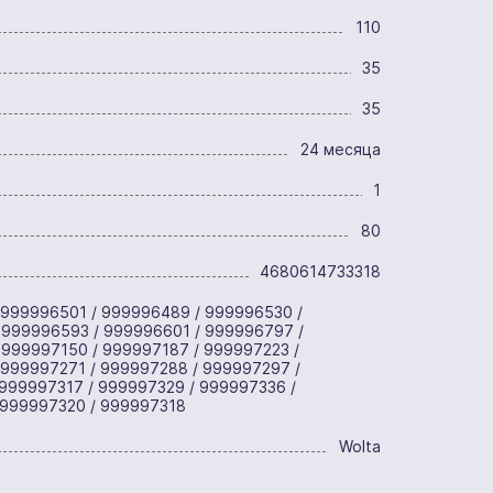
110
35
35
24 месяца
1
80
4680614733318
 999996501 / 999996489 / 999996530 /
 999996593 / 999996601 / 999996797 /
 999997150 / 999997187 / 999997223 /
 999997271 / 999997288 / 999997297 /
999997317 / 999997329 / 999997336 /
 999997320 / 999997318
Wolta