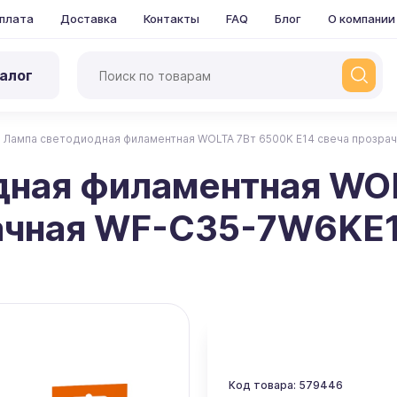
плата
Доставка
Контакты
FAQ
Блог
О компании
алог
Лампа светодиодная филаментная WOLTA 7Вт 6500K Е14 свеча прозра
дная филаментная WO
рачная WF-C35-7W6KE
Код товара: 579446