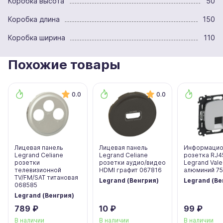
Коробка высота
50
Коробка длина
150
Коробка ширина
110
Похожие товары
0.0
0.0
Лицевая панель
Лицевая панель
Информацио
Legrand Celiane
Legrand Celiane
розетка RJ4
розетки
розетки аудио/видео
Legrand Vale
телевизионной
HDMI графит 067816
алюминий 7
TV/FM/SAT титановая
Legrand (Венгрия)
Legrand (Ве
068585
Legrand (Венгрия)
789 ₽
10 ₽
99 ₽
В наличии
В наличии
В наличии