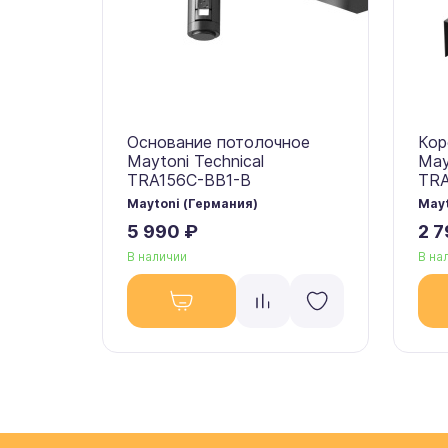
Основание потолочное
Кор
Maytoni Technical
May
TRA156C-BB1-B
TR
Maytoni (Германия)
Mayt
5 990 ₽
2 7
В наличии
В на