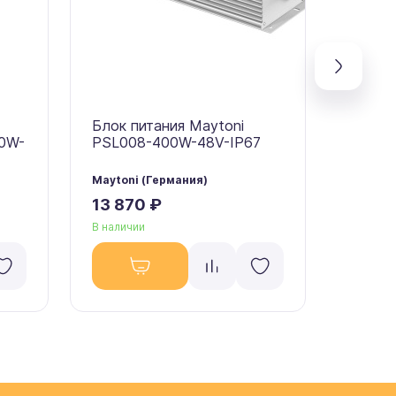
Блок питания Maytoni
Блок п
00W-
PSL008-400W-48V-IP67
PSL00
Maytoni (Германия)
Maytoni
13 870 ₽
7 960
В наличии
В налич