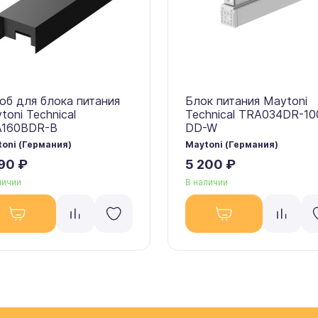
об для блока питания
Блок питания Maytoni
toni Technical
Technical TRA034DR-1
A160BDR-B
DD-W
oni (Германия)
Maytoni (Германия)
90 ₽
5 200 ₽
личии
В наличии