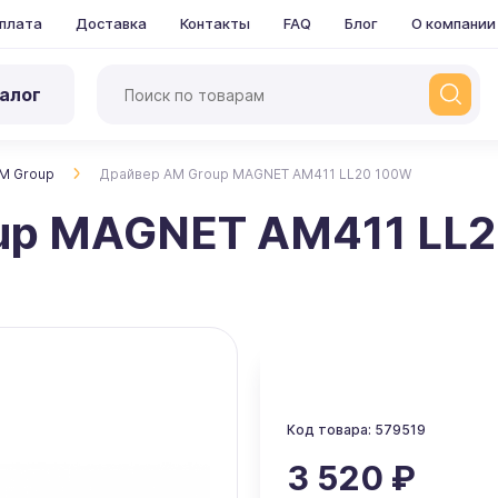
плата
Доставка
Контакты
FAQ
Блог
О компании
алог
M Group
Драйвер AM Group MAGNET AM411 LL20 100W
up MAGNET AM411 LL
Код товара: 579519
3 520 ₽