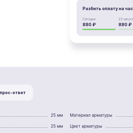
Разбить оплату на ча
Сегодня
23 авгус
880 ₽
880 ₽
прос-ответ
25 мм
Материал арматуры
25 мм
Цвет арматуры