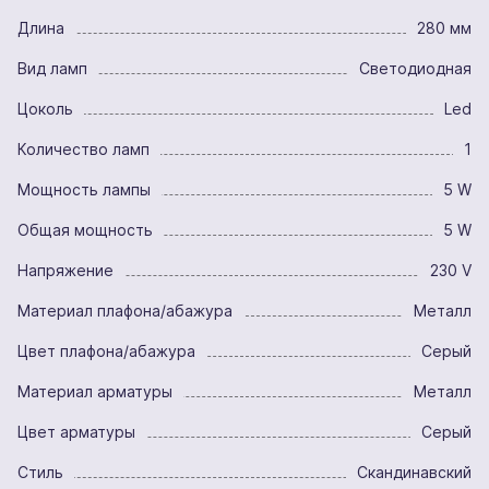
Длина
280 мм
Вид ламп
Светодиодная
Цоколь
Led
Количество ламп
1
Мощность лампы
5 W
Общая мощность
5 W
Напряжение
230 V
Материал плафона/абажура
Металл
Цвет плафона/абажура
Серый
Материал арматуры
Металл
Цвет арматуры
Серый
Стиль
Скандинавский