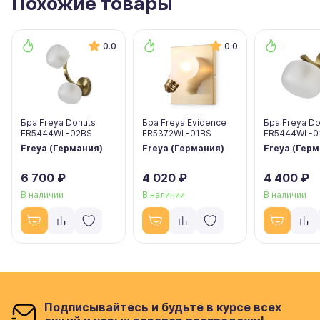
Похожие товары
0.0
0.0
Бра Freya Donuts
Бра Freya Evidence
Бра Freya Do
FR5444WL-02BS
FR5372WL-01BS
FR5444WL-0
Freya (Германия)
Freya (Германия)
Freya (Гер
6 700 ₽
4 020 ₽
4 400 ₽
В наличии
В наличии
В наличии
Подписывайтесь и будьте в курсе всех