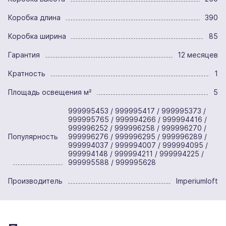
Коробка длина
390
Коробка ширина
85
Гарантия
12 месяцев
Кратность
1
Площадь освещения м²
5
999995453 / 999995417 / 999995373 /
999995765 / 999994266 / 999994416 /
999996252 / 999996258 / 999996270 /
Популярность
999996276 / 999996295 / 999996289 /
999994037 / 999994007 / 999994095 /
999994148 / 999994211 / 999994225 /
999995588 / 999995628
Производитель
Imperiumloft