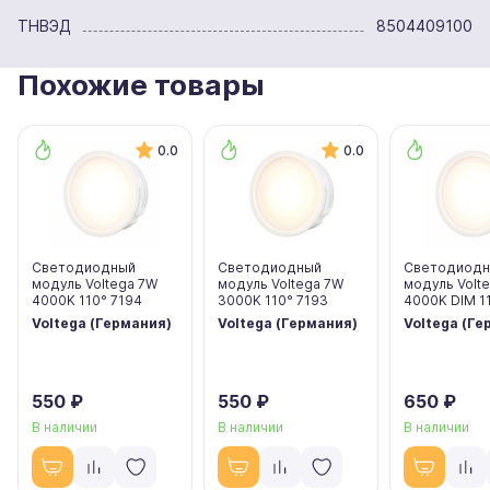
ТНВЭД
8504409100
Похожие товары
0.0
0.0
Светодиодный
Светодиодный
Светодиод
модуль Voltega 7W
модуль Voltega 7W
модуль Volt
4000K 110° 7194
3000K 110° 7193
4000K DIM 1
Voltega (Германия)
Voltega (Германия)
Voltega (Ге
550 ₽
550 ₽
650 ₽
В наличии
В наличии
В наличии